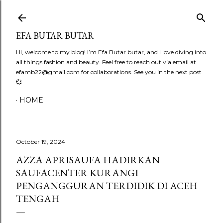
Skip to main content
EFA BUTAR BUTAR
Hi, welcome to my blog! I’m Efa Butar butar, and I love diving into
all things fashion and beauty. Feel free to reach out via email at
efamb22@gmail.com for collaborations. See you in the next post
💞
HOME
October 19, 2024
AZZA APRISAUFA HADIRKAN
SAUFACENTER KURANGI
PENGANGGURAN TERDIDIK DI ACEH
TENGAH